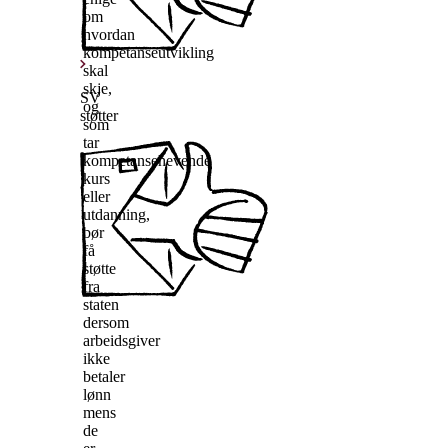
om
hvordan
kompetanseutvikling
skal
skje,
SV
og
støtter
som
tar
kompetansehevende
kurs
eller
utdanning,
bør
få
støtte
fra
staten
dersom
arbeidsgiver
ikke
betaler
lønn
mens
de