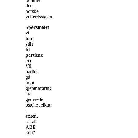
rammer
den
norske
velferdsstaten.
Spørsmålet
vi
har
stilt
til
partiene
er:
Vil
partiet
gå
imot
gjeninnføring
av
generelle
ostehøvelkutt
i
staten,
såkalt
ABE-
kutt?