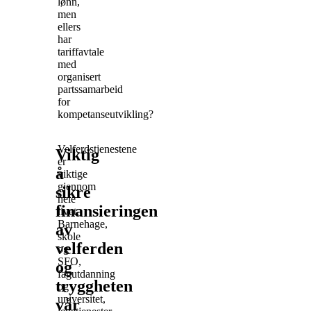
lønn,
men
ellers
har
tariffavtale
med
organisert
partssamarbeid
for
kompetanseutvikling?
Velferdstjenestene
Viktig
er
å
viktige
gjennom
sikre
hele
finansieringen
livet.
Barnehage,
av
skole
velferden
og
SFO,
og
fagutdanning
tryggheten
og
universitet,
vår