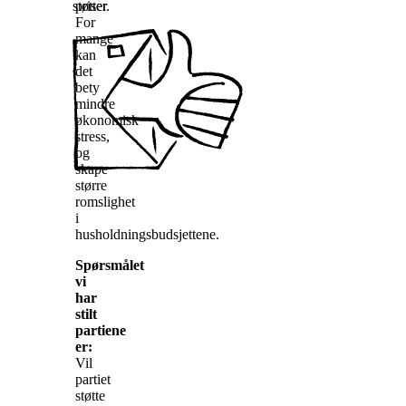
støtter
priser.
For
mange
kan
det
bety
mindre
økonomisk
stress,
og
skape
større
romslighet
i
husholdningsbudsjettene.
Spørsmålet
vi
har
stilt
partiene
er:
Vil
partiet
støtte