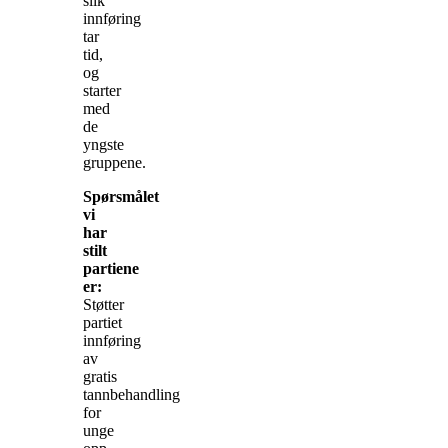
slik
innføring
tar
tid,
og
starter
med
de
yngste
gruppene.
Spørsmålet
vi
har
stilt
partiene
er:
Støtter
partiet
innføring
av
gratis
tannbehandling
for
unge