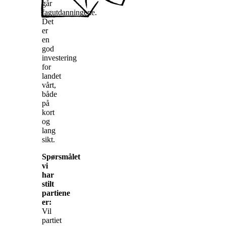
går
fagutdanningene.
Det
er
en
god
investering
for
landet
vårt,
både
på
kort
og
lang
sikt.
Spørsmålet
vi
har
stilt
partiene
er:
Vil
partiet