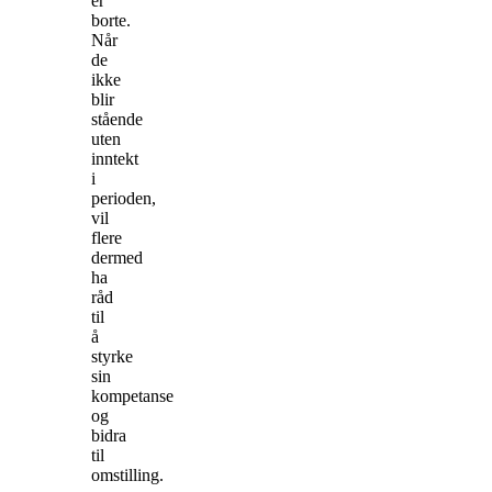
er
borte.
Når
de
ikke
blir
stående
uten
inntekt
i
perioden,
vil
flere
dermed
ha
råd
til
å
styrke
sin
kompetanse
og
bidra
til
omstilling.