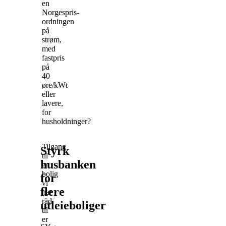
en
Norgespris-
ordningen
på
strøm,
med
fastpris
på
40
øre/kWt
eller
lavere,
for
husholdninger?
Tilgang
Styrk
til
husbanken
en
bolig
for
vi
flere
har
råd
utleieboliger
til
er