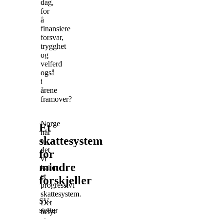
dag,
for
å
finansiere
forsvar,
trygghet
og
velferd
også
i
årene
framover?
Norge
Et
har
skattesystem
vi
det
for
vi
mindre
kaller
et
forskjeller
progressivt
skattesystem.
SV
Det
støtter
betyr