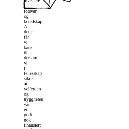
investere
i
forsvar
og
beredskap.
Alt
dette
får
vi
bare
til
dersom
vi
i
fellesskap
sikrer
at
velferden
og
tryggheten
vår
er
godt
nok
finansiert