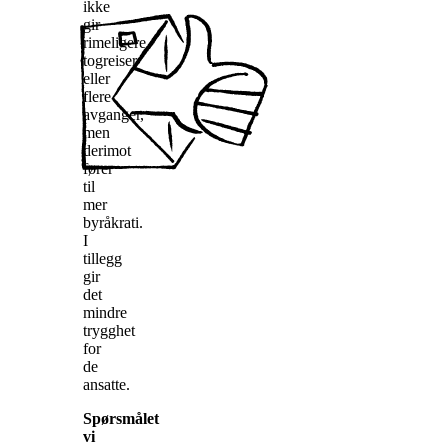
ikke
gir
rimeligere
togreiser
eller
flere
avganger,
men
derimot
fører
til
mer
byråkrati.
I
tillegg
gir
det
mindre
trygghet
for
de
ansatte.
Spørsmålet
vi