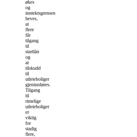
økes
og
inntektsgrensen
heves,
at
flere
får
tilgang
til
startlån
og
at
tilskudd
til
utleieboliger
gjeninnføres.
Tilgang
til
rimelige
utleieboliger
er
viktig
for
stadig
flere,