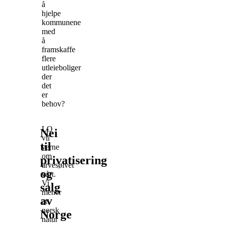
å
hjelpe
kommunene
med
å
framskaffe
flere
utleieboliger
der
det
er
behov?
LO
Nei
vil
til
verne
om
privatisering
arvesølvet
og
vårt.
Vi
salg
mener
av
at
norsk
Norge
natur